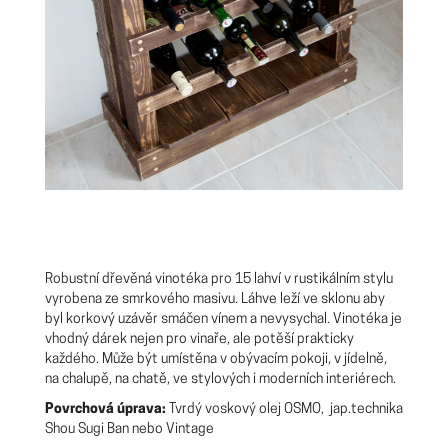
Robustní dřevěná vinotéka pro 15 lahví v rustikálním stylu
vyrobena ze smrkového masivu. Láhve leží ve sklonu aby
byl korkový uzávěr smáčen vínem a nevysychal. Vinotéka je
vhodný dárek nejen pro vinaře, ale potěší prakticky
každého. Může být umístěna v obývacím pokoji, v jídelně,
na chalupě, na chatě, ve stylových i moderních interiérech.
Povrchová úprava:
Tvrdý voskový olej OSMO, jap.technika
Shou Sugi Ban nebo Vintage