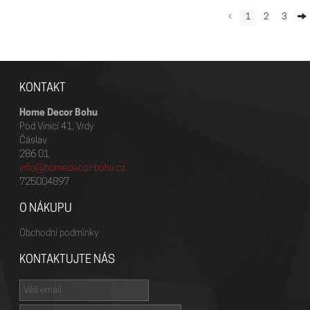
1
2
3
KONTAKT
Home Decor Bohu
Pod Vinicí 41, Vrdy
Čáslav
286 01
info@homedecor-bohu.cz
725004897
O NÁKUPU
Obchodní podmínky
KONTAKTUJTE NÁS