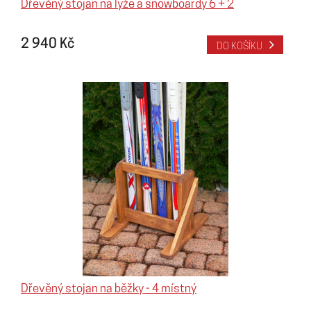
Dřevěný stojan na lyže a snowboardy 6 + 2
2 940 Kč
DO KOŠÍKU
Dřevěný stojan na běžky - 4 místný