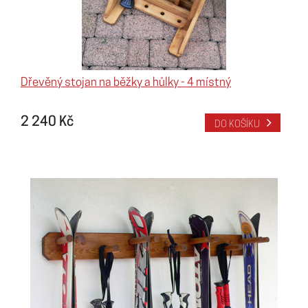
Dřevěný stojan na běžky a hůlky - 4 místný
2 240 Kč
DO KOŠÍKU