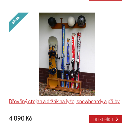
akce
Dřevěný stojan a držák na lyže, snowboardy a přilby
4 090 Kč
DO KOŠÍKU