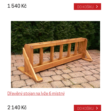
1 540 Kč
DO KOŠÍKU
Dřevěný stojan na lyže 6 místný
2 140 Kč
DO KOŠÍKU