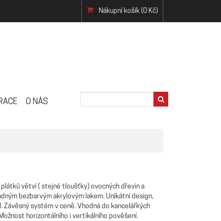
Nákupní košík
(0 Kč)
RACE
O NÁS
látků větví ( stejné tloušťky) ovocných dřevin a
adným bezbarvým akrylovým lakem. Unikátní design,
ál. Závěsný systém v ceně. Vhodná do kancelářkých
Možnost horizontálního i vertikálního pověšení.