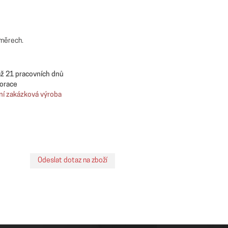
změrech.
až 21 pracovních dnů
orace
ní zakázková výroba