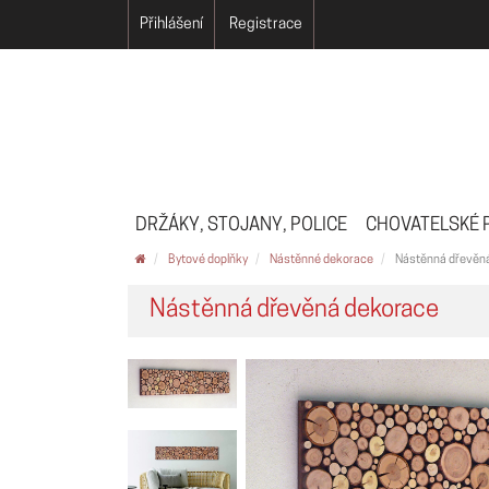
Přihlášení
Registrace
DRŽÁKY, STOJANY, POLICE
CHOVATELSKÉ 
Bytové doplňky
Nástěnné dekorace
Nástěnná dřevěn
Nástěnná dřevěná dekorace