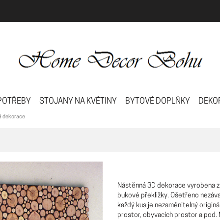
POTŘEBY
STOJANY NA KVĚTINY
BYTOVÉ DOPLŇKY
DEKO
á dekorace
Nástěnná 3D dekorace vyrobena z p
bukové překližky. Ošetřeno nezáv
každý kus je nezaměnitelný origin
prostor, obyvacích prostor a pod. 