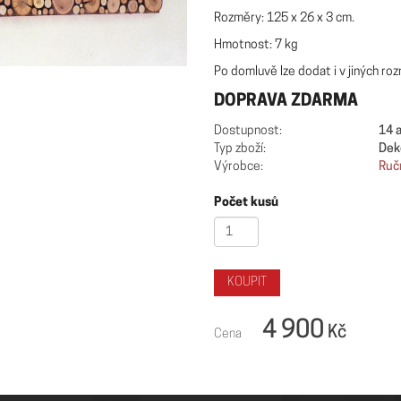
Rozměry: 125 x 26 x 3 cm.
Hmotnost: 7 kg
Po domluvě lze dodat i v jiných ro
DOPRAVA ZDARMA
Dostupnost:
14 
Typ zboží:
Dek
Výrobce:
Ruč
Počet kusů
4 900
Kč
Cena