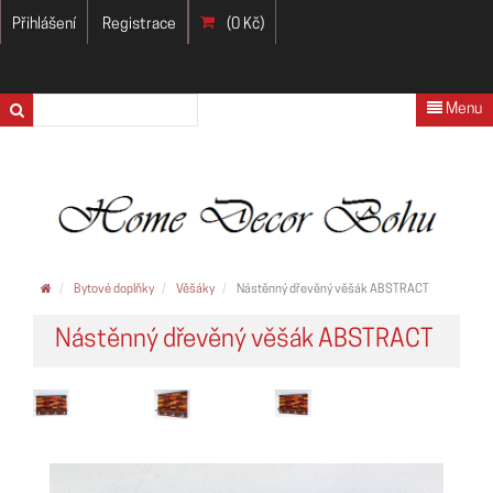
Přihlášení
Registrace
(0 Kč)
Menu
Bytové doplňky
Věšáky
Nástěnný dřevěný věšák ABSTRACT
Nástěnný dřevěný věšák ABSTRACT