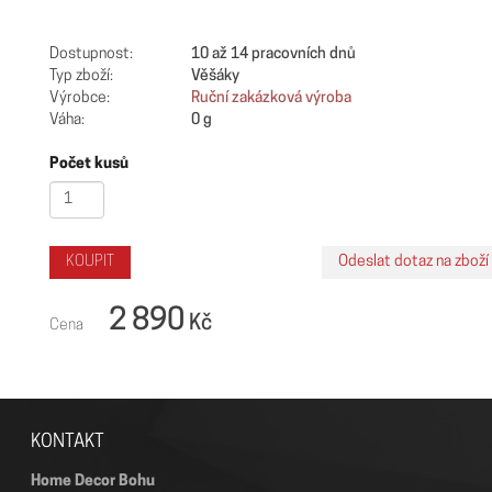
Dostupnost:
10 až 14 pracovních dnů
Typ zboží:
Věšáky
Výrobce:
Ruční zakázková výroba
Váha:
0 g
Počet kusů
2 890
Kč
Cena
KONTAKT
Home Decor Bohu