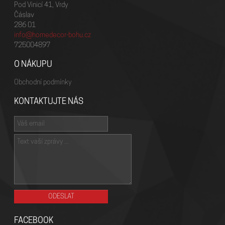
Pod Vinicí 41, Vrdy
Čáslav
286 01
info@homedecor-bohu.cz
725004897
O NÁKUPU
Obchodní podmínky
KONTAKTUJTE NÁS
FACEBOOK